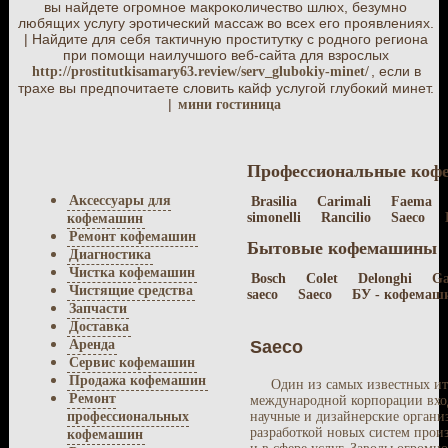
вы найдете огромное макроколичество шлюх, безумно
любящих услугу эротический массаж во всех его проявлениях.
| Найдите для себя тактичную проститутку с родного региона
при помощи наилучшого веб-сайта для взрослых
, если в
http://prostitutkisamary63.review/serv_glubokiy-minet/
трахе вы предпочитаете словить кайф услугой глубокий минет.
|
мини гостиница
Профессиональные ко
Аксессуары для
Brasilia
Carimali
Faema
simonelli
Rancilio
Saeco
кофемашин
Ремонт кофемашин
Бытовые кофемашины
Диагностика
Чистка кофемашин
Bosch
Colet
Delonghi
Ga
Чистящие средства
saeco
Saeco
БУ - кофемаш
Запчасти
Доставка
Аренда
Saeco
Сервис кофемашин
Продажа кофемашин
Один из самых известных ит
Ремонт
международной корпорации вход
профессиональных
научные и дизайнерские органи
разработкой новых систем прои
кофемашин