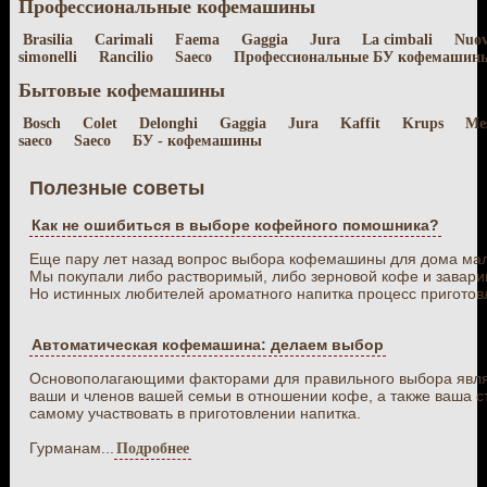
Профессиональные кофемашины
Brasilia
Carimali
Faema
Gaggia
Jura
La cimbali
Nuo
simonelli
Rancilio
Saeco
Профессиональные БУ кофемашин
Бытовые кофемашины
Bosch
Colet
Delonghi
Gaggia
Jura
Kaffit
Krups
Me
saeco
Saeco
БУ - кофемашины
Полезные советы
Как не ошибиться в выборе кофейного помошника?
Еще пару лет назад вопрос выбора кофемашины для дома мал
Мы покупали либо растворимый, либо зерновой кофе и заварив
Но истинных любителей ароматного напитка процесс приготовл
Автоматическая кофемашина: делаем выбор
Основополагающими факторами для правильного выбора явл
ваши и членов вашей семьи в отношении кофе, а также ваша с
самому участвовать в приготовлении напитка.
Гурманам...
Подробнее