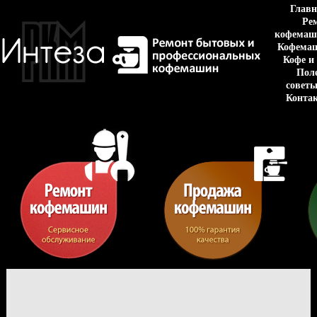
Главн
Ре
кофемаш
Кофема
Кофе и
Пол
совет
Конта