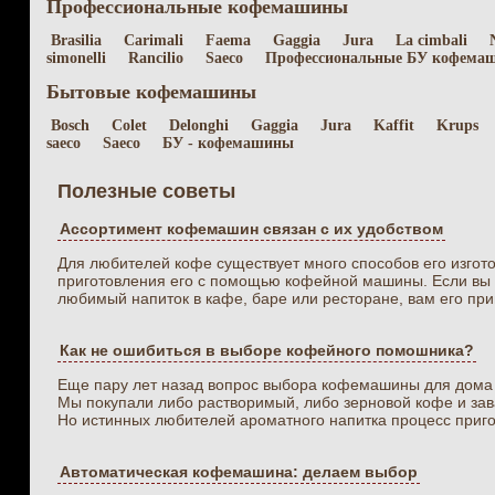
Профессиональные кофемашины
Brasilia
Carimali
Faema
Gaggia
Jura
La cimbali
simonelli
Rancilio
Saeco
Профессиональные БУ кофема
Бытовые кофемашины
Bosch
Colet
Delonghi
Gaggia
Jura
Kaffit
Krups
saeco
Saeco
БУ - кофемашины
Полезные советы
Ассортимент кофемашин связан с их удобством
Для любителей кофе существует много способов его изгото
приготовления его с помощью кофейной машины. Если вы
любимый напиток в кафе, баре или ресторане, вам его приг
Как не ошибиться в выборе кофейного помошника?
Еще пару лет назад вопрос выбора кофемашины для дома 
Мы покупали либо растворимый, либо зерновой кофе и зав
Но истинных любителей ароматного напитка процесс приго
Автоматическая кофемашина: делаем выбор