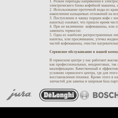
1. Резкие перепады напряжения в электро
электрического блока кофейной машины, и
2. Использование проточной воды из кра
накоплению кальциевых отложений на все
3. Поступление в чашку порции кофе с не
напитка) означает, что пришло время чис
4. При не включении кофемашины, или пр
заменить термостат.
5. Одна из наиболее распространенных н
напитка, или просачивание, утечка жидко
частей кофемашины, очистке нагревательн
Сервисное обслуживание в нашей комп
В сервисном центре у нас работают высо
как профессиональных, вендинговых, та
квалификацию. Качественный и эффектив
условиях сервисного центра, где для этог
восстановления техники. Кроме этого в н
запчастей для замены и широкая база парт