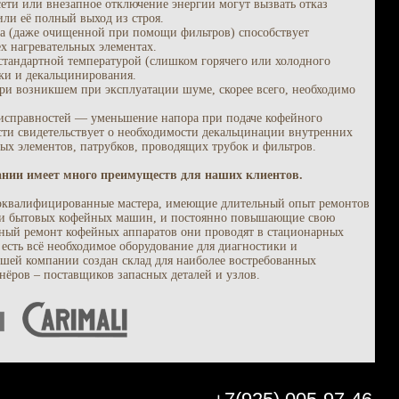
сети или внезапное отключение энергии могут вызвать отказ
ли её полный выход из строя.
на (даже очищенной при помощи фильтров) способствует
х нагревательных элементах.
стандартной температурой (слишком горячего или холодного
тки и декальцинирования.
и возникшем при эксплуатации шуме, скорее всего, необходимо
еисправностей — уменьшение напора при подаче кофейного
сти свидетельствует о необходимости декальцинации внутренних
ых элементов, патрубков, проводящих трубок и фильтров.
ании имеет много преимуществ для наших клиентов.
коквалифицированные мастера, имеющие длительный опыт ремонтов
к и бытовых кофейных машин, и постоянно повышающие свою
ный ремонт кофейных аппаратов они проводят в стационарных
о есть всё необходимое оборудование для диагностики и
ашей компании создан склад для наиболее востребованных
нёров – поставщиков запасных деталей и узлов.