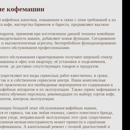
ие кофемашин
 кофейных напитков, повышение в связи с этим требований к их
рта кофе, мастерства барменов и бариста, предъявляют высокие
паратов, применяя при изготовлении данной техники новейшие
изводительность машин, добавляют новые функции. Сегодняшние
 и высокотехничные агрегаты, бесперебойное функционирование
исного обслуживания профессионалами.
сного обслуживания гарантированно получают широкий спектр
емашины в офис или квартиру, её установки и подключения,
нтов до доставки сопутствующих товаров и продуктов.
ществляют все виды сервисных работ качественно, в сроки,
, так и в собственном сервисном центре. Наши комплексные
т практически все необходимые мероприятия по содержанию в
офейных аппаратов и их эксплуатации. Также сервис кофемашин в
ента обучение персонала, рекомендации по выбору сортов кофе,
онтов, контроль эксплуатации.
меющие большой опыт обслуживания кофейных машин,
я от сервиса, так как любая техника, самого известного бренда,
щем уходе, неправильной эксплуатации этот срок существенно
явленная мелкая неисправность может привести к серьёзным
 кофемашины. А капитальный ремонт с полной диагностикой и