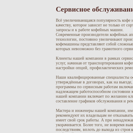
Сервисное обслуживан
Всё увеличивающаяся популярность кофе и
качеству, которое зависит не только от со
запросы и к работе кофейных машин.
Современные производители кофейных ап
технологии, постоянно увеличивают про
кофемашины представляют собой сложные
которых невозможно без грамотного серв
Клиенты нашей компании в рамках серви
услуг, начиная от транспортирования коф
настройки опций, профилактических ремо
Наши квалифицированные специалисты осу
утверждённые в договорах, как на выезде
программы по сервисным работам включаю
надлежащем работоспособном состоянии к
нашей компании включает по желанию кли
составление графиков обслуживания и рем
Мастера и инженеры нашей компании, и
рекомендуют их владельцам не отказыватьс
имеет свой срок работы. А при ненадлежа
укорачивается. Более того, не вовремя вы
последствиям, вплоть до выхода из строя