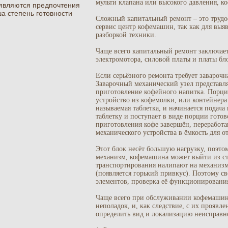
мульти клапана или высокого давления, ко
являются предпочтения
а степень готовности
Сложный капитальный ремонт – это трудоём
сервис центр кофемашин, так как для выя
разборкой техники.
Чаще всего капитальный ремонт заключае
электромотора, силовой платы и платы бл
Если серьёзного ремонта требует завароч
Заварочный механический узел представля
приготовление кофейного напитка. Порции
устройство из кофемолки, или контейнера
называемая таблетка, и начинается подач
таблетку и поступает в виде порции готов
приготовления кофе завершён, переработ
механического устройства в ёмкость для о
Этот блок несёт большую нагрузку, поэтом
механизм, кофемашина может выйти из стр
транспортирования налипают на механизм
(появляется горький привкус). Поэтому с
элементов, проверка её функционировани
Чаще всего при обслуживании кофемашин
неполадок, и, как следствие, с их прояв
определить вид и локализацию неисправн