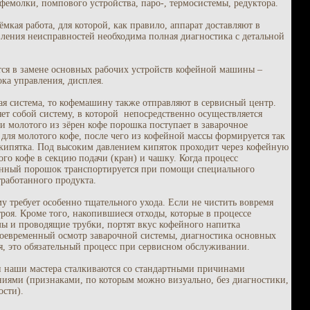
фемолки, помпового устройства, паро-, термосистемы, редуктора.
кая работа, для которой, как правило, аппарат доставляют в
вления неисправностей необходима полная диагностика с детальной
тся в замене основных рабочих устройств кофейной машины –
ока управления, дисплея.
ная система, то кофемашину также отправляют в сервисный центр.
ет собой систему, в которой непосредственно осуществляется
 молотого из зёрен кофе порошка поступает в заварочное
 для молотого кофе, после чего из кофейной массы формируется так
а кипятка. Под высоким давлением кипяток проходит через кофейную
ого кофе в секцию подачи (кран) и чашку. Когда процесс
анный порошок транспортируется при помощи специального
тработанного продукта.
у требует особенно тщательного ухода. Если не чистить вовремя
оя. Кроме того, накопившиеся отходы, которые в процессе
ы и проводящие трубки, портят вкус кофейного напитка
воевременный осмотр заварочной системы, диагностика основных
я, это обязательный процесс при сервисном обслуживании.
 наши мастера сталкиваются со стандартными причинами
лениями (признаками, по которым можно визуально, без диагностики,
ости).