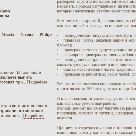
разборкой агрегата не только занимает мн
избежать, проводя регулярные и диагност
Nuova
которые значительно увеличивают срок эк
шины
Комплекс мероприятий, составляющих соб
множество работ и услуг, основными и на
Meseta
Nivona
Philips
• периодический визуальный осмотр и ч
• плановая чистка, декальцинация и мойк
блоков);
• проверка настроек существующих опций
• регулярная проверка состояния рабочих
• периодическая проверка состояния мел
комплектующих с заменой износившихся 
• смазка механических частей кофейной
вления. В том числе
• проведение ремонтных работ любой сл
 желаете выпить
отовят при...
Подробнее
Все эти профилактические операции необ
приготовления 500 стандартных порций к
В нашей компании также осуществляются 
капитальные ремонтные работы.
мало кого интересовал.
Мелкий ремонт включает частичную разбо
аривали его кипятком.
прокладок, хомутов и пружин, штуцеров, 
товления...
Подробнее
агрегата.
При ремонте среднего уровня выполняют 
выполняют замену одного или нескольких 