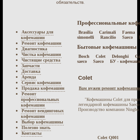
обязательств.
Профессиональные ко
Аксессуары для
Brasilia
Carimali
Faema
simonelli
Rancilio
Saeco
кофемашин
Ремонт кофемашин
Бытовые кофемашины
Диагностика
Чистка кофемашин
Bosch
Colet
Delonghi
Ga
Чистящие средства
saeco
Saeco
БУ - кофемаш
Запчасти
Доставка
Аренда
Colet
Сервис кофемашин
Продажа кофемашин
Вам нужен ремонт кофемашин
Ремонт
профессиональных
"Кофемашины Colet для приг
легендарной кофемашины Saeco 
кофемашин
Производство компании Ningbo Co
Ремонт вендинговых
кофемашин
Выбор кофемашины
Полезно знать
Контакты
Colet Q001