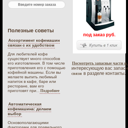
Полезные советы
под заказ руб.
Ассортимент кофемашин
связан с их удобством
Для любителей кофе
существует много способов
его изготовления. В том числе
Посмотреть запасные части и
приготовления его с помощью
интересующую вас запасну
кофейной машины. Если вы
в разделе контакты.
связи
желаете выпить любимый
напиток в кафе, баре или
ресторане, вам его
приготовят при...
Подробнее
Автоматическая
кофемашина: делаем
выбор
Основополагающими
факторами для правильного