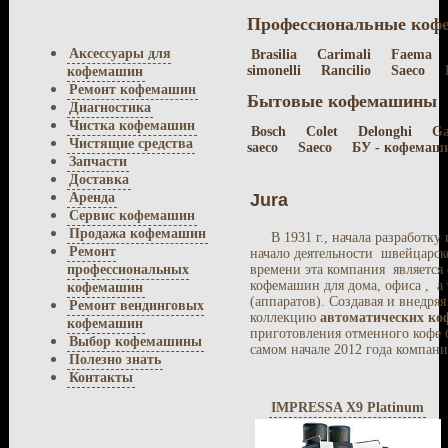
Профессиональные ко
Аксессуары для
Brasilia
Carimali
Faema
simonelli
Rancilio
Saeco
кофемашин
Ремонт кофемашин
Бытовые кофемашины
Диагностика
Чистка кофемашин
Bosch
Colet
Delonghi
Ga
Чистящие средства
saeco
Saeco
БУ - кофемаш
Запчасти
Доставка
Аренда
Jura
Сервис кофемашин
Продажа кофемашин
В 1931 г., начала разработк
Ремонт
начало деятельности швейцарск
профессиональных
времени эта компания является
кофемашин для дома, офиса , а
кофемашин
(аппаратов). Создавая и внедря
Ремонт вендинговых
коллекцию
автоматических к
кофемашин
приготовления отменного кофе
Выбор кофемашины
самом начале 2012 года компан
Полезно знать
Контакты
IMPRESSA X9 Platinum