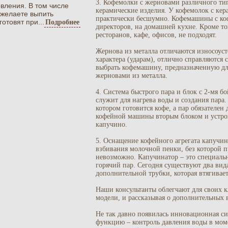
3. Кофемолки с жерновами различного тип
вления. В том числе
керамические изделия. У кофемолок с ке
 желаете выпить
практически бесшумно. Кофемашины с коф
отовят при...
Подробнее
директоров, на домашней кухне. Кроме то
ресторанов, кафе, офисов, не подходят.
Жернова из металла отличаются износоус
характера (ударам), отлично справляются
выбрать кофемашину, предназначенную дл
жерновами из металла.
4. Система быстрого пара и блок с 2-мя 
служит для нагрева воды и создания пара
котором готовится кофе, а пар обязателе
кофейной машины вторым блоком и устрой
капучино.
5. Оснащение кофейного агрегата капучин
взбивания молочной пенки, без которой пр
невозможно. Капучинатор – это специальн
горячий пар. Сегодня существуют два вида
дополнительной трубки, которая втягивает
Наши консультанты облегчают для своих 
модели, и рассказывая о дополнительных
Не так давно появилась инновационная си
функцию – контроль давления воды в мом