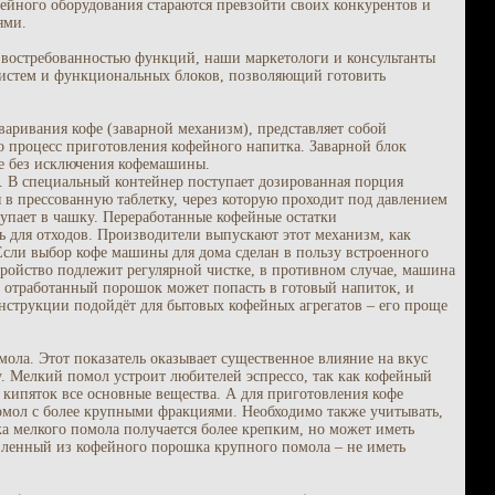
ейного оборудования стараются превзойти своих конкурентов и
ями.
востребованностью функций, наши маркетологи и консультанты
истем и функциональных блоков, позволяющий готовить
варивания кофе (заварной механизм), представляет собой
но процесс приготовления кофейного напитка. Заварной блок
се без исключения кофемашины.
. В специальный контейнер поступает дозированная порция
в прессованную таблетку, через которую проходит под давлением
тупает в чашку. Переработанные кофейные остатки
ь для отходов. Производители выпускают этот механизм, как
Если выбор кофе машины для дома сделан в пользу встроенного
стройство подлежит регулярной чистке, в противном случае, машина
, отработанный порошок может попасть в готовый напиток, и
нструкции подойдёт для бытовых кофейных агрегатов – его проще
мола. Этот показатель оказывает существенное влияние на вкус
ту. Мелкий помол устроит любителей эспрессо, так как кофейный
 кипяток все основные вещества. А для приготовления кофе
мол с более крупными фракциями. Необходимо также учитывать,
а мелкого помола получается более крепким, но может иметь
овленный из кофейного порошка крупного помола – не иметь