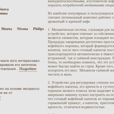
конкурентоспособными, изготовители коф
поразить потребителей необычными опци
Nuova
шины
Из наиболее популярных и пользующихся 
считают оптимальный комплект рабочих с
ароматный и крепкий кофе.
Meseta
Nivona
Philips
1. Механическая система, служащая для за
устройство, которое отвечает за собствен
является элементом, которым оснащают в
Процедура заваривания достаточно проста
кофейного порошка, который формируется 
кипяток, после чего готовый напиток пос
транспортируются автоматически в ёмкост
встроенной, так и съёмной конструкции. 
мало кого интересовал.
блока, то необходимо помнить, что это у
аривали его кипятком.
может быстро выйти из строя. Кроме того
товления...
Подробнее
испортить его вкус. Механизм съёмной ко
чистить и мыть.
2. Устройство для регулировки степени по
кофейного напитка, его крепость и густо
ях на основе экспрессо
порошок мелкого помола легко выделяет в
е ее от
американо машину нужно настроить на по
е
что готовый кофейный напиток из порошк
горьковатый привкус, а напиток, пригот
крепости, отличаться водянистостью.