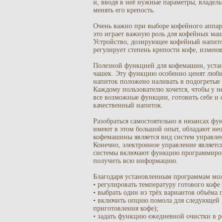
и, вводя в неё нужные параметры, владел
менять его крепость.
Очень важно при выборе кофейного аппар
это играет важную роль для кофейных маш
Устройство, дозирующее кофейный напито
регулирует степень крепости кофе, изменя
Полезной функцией для кофемашин, устан
чашек. Эту функцию особенно ценят любит
напиток положено наливать в подогретые
Каждому пользователю хочется, чтобы у н
все возможные функции, готовить себе и 
качественный напиток.
Разобраться самостоятельно в нюансах ф
имеют в этом большой опыт, обладают н
кофемашины является вид систем управле
Конечно, электронное управление являет
системы включают функцию программиров
получить всю информацию.
Благодаря установленным программам мо
• регулировать температуру готового кофе
• выбрать один из трёх вариантов объёма 
• включить опцию помола для следующей 
приготовления кофе);
• задать функцию ежедневной очистки в р