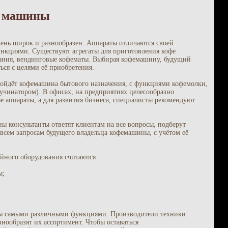
е машины
нь широк и разнообразен. Аппараты отличаются своей
ункциями. Существуют агрегаты для приготовления кофе
ания, вендинговые кофематы. Выбирая кофемашину, будущий
ься с целями её приобретения.
дойдёт кофемашина бытового назначения, с функциями кофемолки,
учинатором). В офисах, на предприятиях целесообразно
 аппараты, а для развития бизнеса, специалисты рекомендуют
 консультанты ответят клиентам на все вопросы, подберут
всем запросам будущего владельца кофемашины, с учётом её
йного оборудования считаются:
ы;
 самыми различными функциями. Производители техники
нообразят их ассортимент. Чтобы оставаться