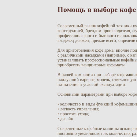
Помощь в выборе коф
Современный рынок кофейной техники оче
конструкцией, брендом производителя, ф
профессионального и бытового использов
владелец должен, прежде всего, определит
Для приготовления кофе дома, вполне по
с различными насадками (например, с кап
устанавливать профессиональные кофейные
приобретать вендинговые кофематы.
В нашей компании при выборе кофемашины
наилучший вариант, модель, отвечающую 
назначения и условий эксплуатации.
Основными параметрами при выборе кофе
• количество и виды функций кофемашин
• лёгкость управления;
• простота ухода;
• дизайн.
Современные кофейные машины оснащены
постоянно увеличивают их количество, раз