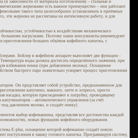
а (в зависимости от материала изготовления) – стальные и
рамическими жерновами есть важное преимущество – они работают
емолками такого типа целесообразно устанавливать в приёмных
го, эти жернова не рассчитаны на интенсивную работу, и для
тойчивостью, устойчивостью к воздействиям механического
 с большими нагрузками. Поэтому наши консультанты рекомендуют
я приготовления больших объёмов кофейного напитка, с
бойлерами. Бойлер в кофейном аппарате выполняет две функции -
. Температура воды должна достигать определённого значения, при
н для взбивания пенки (при добавлении молока). Оснащение
ством быстрого пара значительно ускоряет процесс приготовления
атором. Он представляет собой устройство, предназначенное для
иготовление капучино, макиато, латте и эспрессо, просто
ая насадка, которую присоединяют к патрубку, проводящему
 капучинаторов – автоматического управления (за счёт
 под давлением молоко, и создаёт пенку).
клиентов выбор кофемашины, представляя все достоинства каждой
 возможностях, новых функциях кофейного оборудования.
стема E-plus, оснащение которой кофемашин создаёт новую
ент поступления в чашку готового напитка. Программируя систему,