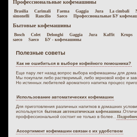
Профессиональные кофемашины
Brasilia
Carimali
Faema
Gaggia
Jura
La cimbali
simonelli
Rancilio
Saeco
Профессиональные БУ кофема
Бытовые кофемашины
Bosch
Colet
Delonghi
Gaggia
Jura
Kaffit
Krups
saeco
Saeco
БУ - кофемашины
Полезные советы
Как не ошибиться в выборе кофейного помошника?
Еще пару лет назад вопрос выбора кофемашины для дома 
Мы покупали либо растворимый, либо зерновой кофе и зав
Но истинных любителей ароматного напитка процесс приго
Использование автоматических кофемашин
Для приготовления различных напитков в домашних услови
используется
.Отличи
бытовая автоматическая кофемашина
проффессиональной состоит не только в более...
Подробне
Ассортимент кофемашин связан с их удобством