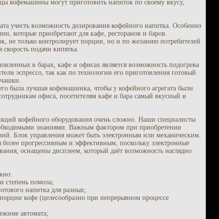
ьцы кофемашины могут приготовить напиток по своему вкусу,
ата учесть возможность дозирования кофейного напитка. Особенно
ин, которые приобретают для кафе, ресторанов и баров.
к, не только контролирует порции, но и по желанию потребителей
я скорость подачи кипятка.
овленных в барах, кафе и офисах является возможность подогрева
ели эспрессо, так как по технологии его приготовления готовый
 чашки.
его была лучшая кофемашинка, чтобы у кофейного агрегата были
сотрудникам офиса, посетителям кафе и бара самый вкусный и
ункций кофейного оборудования очень сложно. Наши специалисты
еобходимыми знаниями. Важным фактором при приобретении
ний. Блок управления может быть электронным или механическим.
ся более прогрессивным и эффективным, поскольку электронные
ания, оснащены дисплеем, который даёт возможность наглядно
жно:
 и степень помола;
готового напитка для разных;
порции кофе (целесообразно при непрерывном процессе
ежиме автомата;