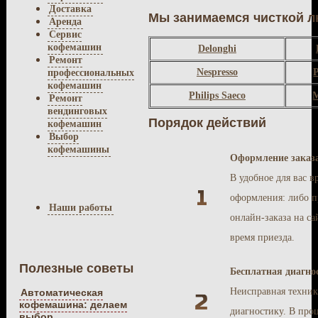
Доставка
Мы занимаемся чисткой 
Аренда
Сервис
кофемашин
Delonghi
Ремонт
Nespresso
P
профессиональных
кофемашин
Philips Saeco
M
Ремонт
вендинговых
Порядок действий
кофемашин
Выбор
кофемашины
Оформление заказ
В удобное для вас в
оформления: либо п
Наши работы
онлайн-заказа на с
время приезда.
Полезные советы
Бесплатная диагно
Неисправная техник
Автоматическая
кофемашина: делаем
диагностику. В про
выбор