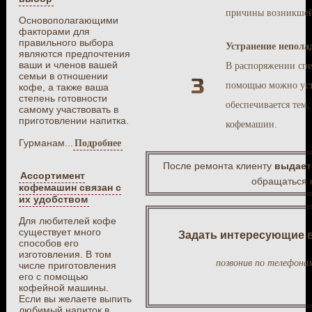
причины возникшей
Основополагающими
факторами для
правильного выбора
Устранение непола
являются предпочтения
ваши и членов вашей
В распоряжении спе
семьи в отношении
помощью можно уст
кофе, а также ваша
степень готовности
обеспечивается тем,
самому участвовать в
приготовлении напитка.
кофемашин.
Гурманам...
Подробнее
После ремонта клиенту
выдает
Ассортимент
обращаться к
кофемашин связан с
их удобством
Для любителей кофе
существует много
Задать интересующие в
способов его
изготовления. В том
позвонив по телефона
числе приготовления
его с помощью
кофейной машины.
Если вы желаете выпить
любимый напиток в