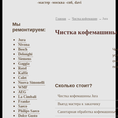
-мастер -москва -спб, davi
Главная
→
Чистка кофемашин
→
Jura
Мы
ремонтируем:
Чистка кофемашины 
Jura
Nivona
Чи
Bosch
Delonghi
усл
Siemens
оч
Gaggia
по
Rotel
Kaffit
Colet
Nuova Simonelli
Сколько стоит?
WMF
AEG
Чистка кофемашины Jura
La Cimbali
Franke
Выезд мастера к заказчику
Saeco
Philips Saeco
Санитарная обработка кофемашины
*
Dolce Gusto