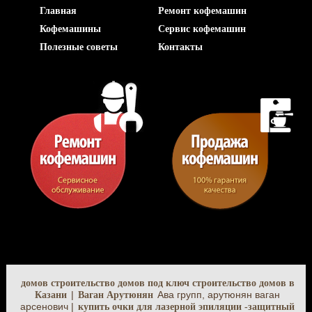
Главная
Ремонт кофемашин
Кофемашины
Сервис кофемашин
Полезные советы
Контакты
Отправ
Ва
Ваши 
Ваше 
домов строительство домов под ключ строительство домов в
|
Ава групп, арутюнян ваган
Казани
Ваган Арутюнян
арсенович |
купить очки для лазерной эпиляции -защитный