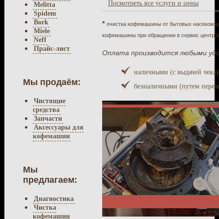
Посмотреть все услуги и цены
Melitta
Spidem
Bork
*
очистка кофемашины от бытовых насекомых 
Miele
кофемашины при обращении в сервис центр (в
Neff
Прайс-лист
Оплата производится любыми уд
наличными (с выдачей чека)
Мы продаём:
безналичными (путем перечи
Чистящие
средства
Запчасти
Аксессуары для
кофемашин
Мы
предлагаем:
Диагностика
Чистка
кофемашин