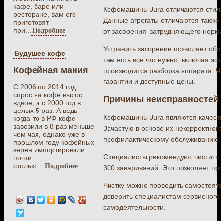
кафе, баре или
Кофемашины Jura отличаются стил
ресторане, вам его
Данные агрегаты отличаются также 
приготовят
при...
Подробнее
от засорения, затрудняющего норм
Устранить засорение позволяет обс
Будущее кофе
там есть все что нужно, включая э
Кофейная мания
производится разборка аппарата. Ч
гарантии и доступные цены.
С 2006 по 2014 год
спрос на кофе вырос
Причины неисправностей
вдвое, а с 2000 год в
целых 5 раз. А ведь
Кофемашины Jura являются качеств
когда-то в РФ кофе
завозили в 8 раз меньше
Зачастую в основе их некорректно
чем чая, однако уже в
профилактическому обслуживанию.
прошлом году кофейных
зерен импортировали
Специалисты рекомендуют чистить 
почти
столько...
Подробнее
300 завариваний. Это позволяет пр
Чистку можно проводить самостоят
доверить специалистам сервисного 
самодеятельности.