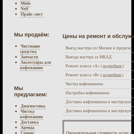
Miele
Neff
Прайс-лист
Мы продаём:
Цены на ремонт и обслуж
Чистящие
Выезд мастера по Москве в предела
средства
Выезда мастера за МКАД
Запчасти
Аксессуары для
Ремонт класса «A» (
подробнее
)
кофемашин
Ремонт класса «В» (
подробнее
)
Чистка кофемашины
Мы
Настройка кофемашины
предлагаем:
Доставка кофемашины в мастерскую 
Диагностика
Доставка кофемашины в мастерскую
Чистка
кофемашин
Доставка
Аренда
Окончательная стоимость услуг п
Сервис