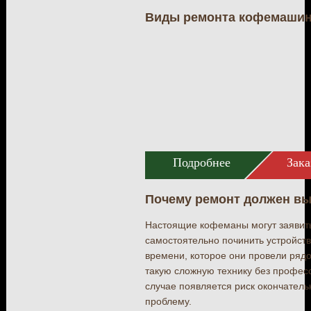
Виды ремонта кофемашин 
Подробнее
Зака
Почему ремонт должен вы
Настоящие кофеманы могут заявить
самостоятельно починить устройств
времени, которое они провели ряд
такую сложную технику без профес
случае появляется риск окончател
проблему.