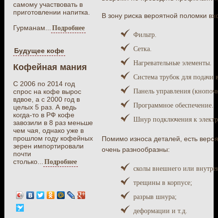
самому участвовать в
приготовлении напитка.
В зону риска вероятной поломки вх
Гурманам...
Подробнее
Фильтр.
Сетка.
Будущее кофе
Нагревательные элементы.
Кофейная мания
Система трубок для подачи 
С 2006 по 2014 год
Панель управления (кнопочн
спрос на кофе вырос
вдвое, а с 2000 год в
Программное обеспечение.
целых 5 раз. А ведь
когда-то в РФ кофе
Шнур подключения к электр
завозили в 8 раз меньше
чем чая, однако уже в
прошлом году кофейных
Помимо износа деталей, есть веро
зерен импортировали
очень разнообразны:
почти
столько...
Подробнее
сколы внешнего или внутре
трещины в корпусе;
разрыв шнура;
деформации и т.д.