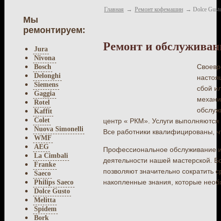
Главная
→
Ремонт кофемашин
→
Dolce Gust
Мы
ремонтируем:
Ремонт и обслуживан
Jura
Nivona
Своевр
Bosch
Delonghi
настоя
Siemens
сбой и
Gaggia
механи
Rotel
обслуж
Kaffit
Colet
центр « РКМ». Услуги выполняются
Nuova Simonelli
Все работники квалифицированы, ч
WMF
AEG
Профессиональное обслуживание и 
La Cimbali
деятельности нашей мастерской. Б
Franke
позволяют значительно сократить с
Saeco
накопленные знания, которые необ
Philips Saeco
Dolce Gusto
Melitta
Spidem
Bork