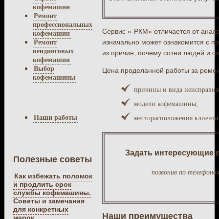
кофемашин
Ремонт
профессиональных
Сервис «-РКМ» отличается от анал
кофемашин
изначально может ознакомится с пр
Ремонт
вендинговых
из причин, почему сотни людей и 
кофемашин
Выбор
Цена проделанной работы за ремон
кофемашины
причины и вида неисправно
модели кофемашины;
Наши работы
месторасположения клиента 
Задать интересующие в
Полезные советы
позвонив по телефона
Как избежать поломок
и продлить срок
службы кофемашины.
Советы и замечания
для конкретных
Наши преимущества
марок.