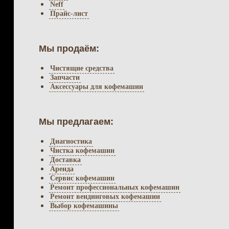
Neff
Прайс-лист
Мы продаём:
Чистящие средства
Запчасти
Аксессуары для кофемашин
Мы предлагаем:
Диагностика
Чистка кофемашин
Доставка
Аренда
Сервис кофемашин
Ремонт профессиональных кофемашин
Ремонт вендинговых кофемашин
Выбор кофемашины