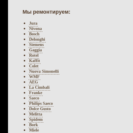
Мы ремонтируем:
Jura
Nivona
Bosch
Delonghi
Siemens
Gaggia
Rotel
Kaffit
Colet
Nuova Simonelli
WMF
AEG
La Cimbali
Franke
Saeco
Philips Saeco
Dolce Gusto
Melitta
Spidem
Bork
Miele