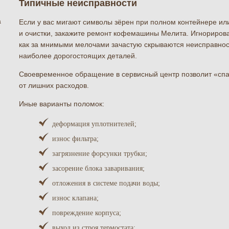
Типичные неисправности
а
Если у вас мигают символы зёрен при полном контейнере ил
и очистки, закажите ремонт кофемашины Мелита. Игнорирова
как за мнимыми мелочами зачастую скрываются неисправност
наиболее дорогостоящих деталей.
Своевременное обращение в сервисный центр позволит «сп
от лишних расходов.
Иные варианты поломок:
деформация уплотнителей;
износ фильтра;
загрязнение форсунки трубки;
засорение блока заваривания;
отложения в системе подачи воды;
износ клапана;
повреждение корпуса;
выход из строя термостата;