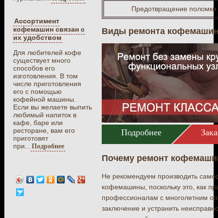
Предотвращение поломки 
Ассортимент
кофемашин связан с
Виды ремонта кофемаши
их удобством
Для любителей кофе
существует много
способов его
изготовления. В том
числе приготовления
его с помощью
кофейной машины.
Если вы желаете выпить
любимый напиток в
кафе, баре или
ресторане, вам его
Подробнее
Зака
приготовят
при...
Подробнее
Почему ремонт кофемаши
Не рекомендуем производить само
кофемашины, поскольку это, как пр
профессионалам с многолетним опы
заключение и устранить неисправн