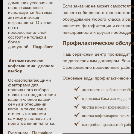
домашних условиях на
Если заказчик не может самостояте
основе экспрессо
используется
нашего собственного транспортног
бытовая
автоматическая
оборудование любого класса и ра
. Отличие
кофемашина
является фотофиксация и составле
ее от
неисправности и другая необходи
профессиональной
состоит не только в
более
Профилактическое обслу
доступной...
Подробнее
Наш сервисный центр производит п
по долгосрочным договорам. Важно
Автоматическая
кофемашина: делаем
Своевременно проведенные работы 
выбор
Основные виды профилактических 
Основополагающими
факторами для
правильного выбора
диагностика работоспособн
являются предпочтения
промывка бака для воды, ко
ваши и членов вашей
семьи в отношении
чистка ножей кофемолки;
кофе, а также ваша
степень готовности
чистка кофезаварочного ме
самому участвовать в
приготовлении напитка.
настройка правильной рабо
Гурманам...
Подробнее