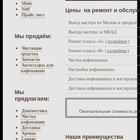
Miele
Neff
Цены на ремонт и обслуж
Прайс-лист
Выезд мастера по Москве в предела
Выезда мастера за МКАД
Мы продаём:
Ремонт класса «A» (
подробнее
)
Чистящие
Ремонт класса «В» (
подробнее
)
средства
Запчасти
Чистка кофемашины
Аксессуары для
Настройка кофемашины
кофемашин
Доставка кофемашины в мастерскую 
Доставка кофемашины в мастерскую
Мы
предлагаем:
Диагностика
Окончательная стоимость ре
Чистка
кофемашин
Доставка
Аренда
Наши преимущества
Сервис