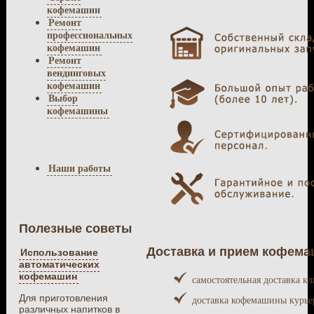
кофемашин
Ремонт
профессиональных
кофемашин
Ремонт
вендинговых
кофемашин
Выбор
кофемашины
Наши работы
Полезные советы
Доставка и прием кофем
Использование
автоматических
кофемашин
самостоятельная доставка к
Для приготовления
доставка кофемашины курь
различных напитков в