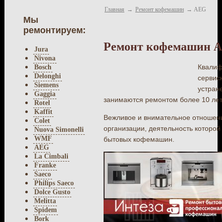
Главная
→
Ремонт кофемашин
→
AEG
Мы
ремонтируем:
Ремонт кофемашин 
Jura
Nivona
Квалиф
Bosch
Delonghi
сервис
Siemens
устран
Gaggia
занимаются ремонтом более 10 лет,
Rotel
Kaffit
Вежливое и внимательное отношени
Colet
организации, деятельность которо
Nuova Simonelli
WMF
бытовых кофемашин.
AEG
La Cimbali
Franke
Saeco
Philips Saeco
Dolce Gusto
Melitta
Spidem
Bork